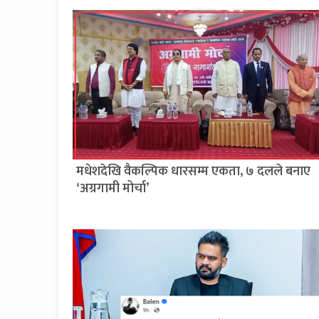
मधेशदेखि वैकल्पिक धारसम्म एकता, ७ दलले बनाए
‘अग्रगामी मोर्चा’