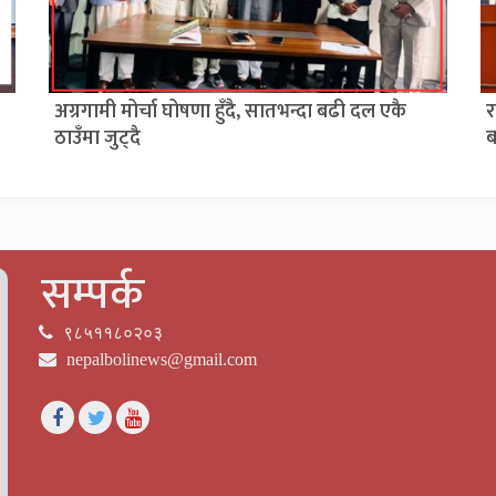
अग्रगामी मोर्चा घोषणा हुँदै, सातभन्दा बढी दल एकै
र
ठाउँमा जुट्दै
ब
सम्पर्क
९८५११८०२०३
nepalbolinews@gmail.com