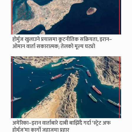
होर्मुज खुलाउने प्रयासमा कूटनीतिक सक्रियता, इरान–
ओमान वार्ता सकारात्मक; तेलको मूल्य घट्यो
अमेरिका–इरान वार्ताबारे दाबी बाझिँदै गर्दा ‘स्ट्रेट अफ
होर्मुज’मा कार्गो जहाजमा प्रहार