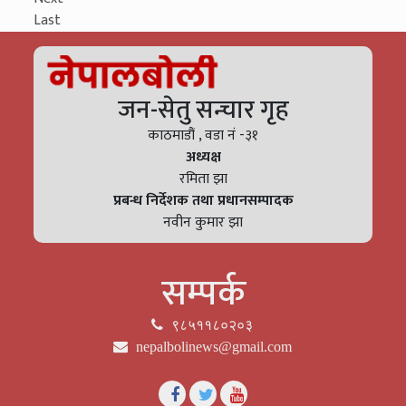
Last
जन-सेतु सन्चार गृह
काठमाडौं , वडा नं -३१
अध्यक्ष
रमिता झा
प्रबन्ध निर्देशक तथा प्रधानसम्पादक
नवीन कुमार झा
सम्पर्क
९८५११८०२०३
nepalbolinews@gmail.com