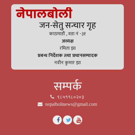
जन-सेतु सन्चार गृह
काठमाडौं , वडा नं -३१
अध्यक्ष
रमिता झा
प्रबन्ध निर्देशक तथा प्रधानसम्पादक
नवीन कुमार झा
सम्पर्क
९८५११८०२०३
nepalbolinews@gmail.com