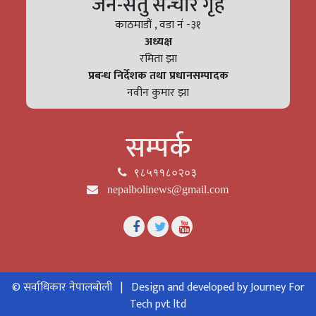
जन-सेतु सन्चार गृह
काठमाडौं , वडा नं -३१
अध्यक्ष
रमिता झा
प्रबन्ध निर्देशक तथा प्रधानसम्पादक
नवीन कुमार झा
सम्पर्क
९८५११८०२०३
nepalbolinews@gmail.com
© सर्वाधिकार नेपालबोली |
Design and developed by Journey For
Tech pvt ltd