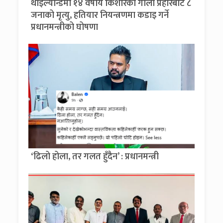
थाइल्यान्डमा १४ वर्षीय किशोरको गोली प्रहारबाट ८
जनाको मृत्यु, हतियार नियन्त्रणमा कडाइ गर्ने
प्रधानमन्त्रीको घोषणा
‘ढिलो होला, तर गलत हुँदैन’ : प्रधानमन्त्री