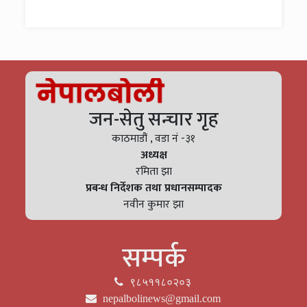
जन-सेतु सन्चार गृह
काठमाडौं , वडा नं -३१
अध्यक्ष
रमिता झा
प्रबन्ध निर्देशक तथा प्रधानसम्पादक
नवीन कुमार झा
सम्पर्क
९८५११८०२०३
nepalbolinews@gmail.com