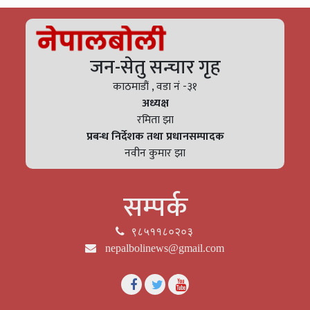
जन-सेतु सन्चार गृह
काठमाडौं , वडा नं -३१
अध्यक्ष
रमिता झा
प्रबन्ध निर्देशक तथा प्रधानसम्पादक
नवीन कुमार झा
सम्पर्क
९८५११८०२०३
nepalbolinews@gmail.com