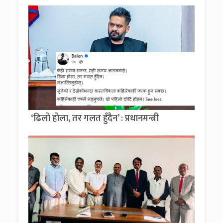
‘ढिलो होला, तर गलत हुँदैन’ : प्रधानमन्त्री