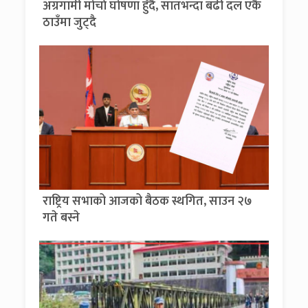
अग्रगामी मोर्चा घोषणा हुँदै, सातभन्दा बढी दल एकै
ठाउँमा जुट्दै
राष्ट्रिय सभाको आजको बैठक स्थगित, साउन २७
गते बस्ने