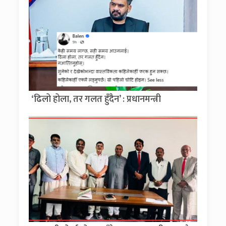
‘ढिलो होला, तर गलत हुँदैन’ : प्रधानमन्त्री