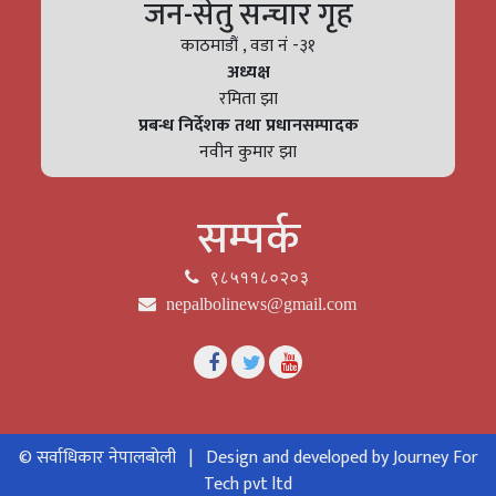
जन-सेतु सन्चार गृह
काठमाडौं , वडा नं -३१
अध्यक्ष
रमिता झा
प्रबन्ध निर्देशक तथा प्रधानसम्पादक
नवीन कुमार झा
सम्पर्क
९८५११८०२०३
nepalbolinews@gmail.com
© सर्वाधिकार नेपालबोली |
Design and developed by Journey For
Tech pvt ltd