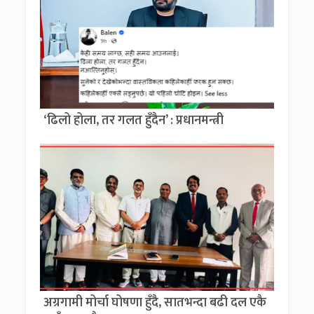
‘ढिलो होला, तर गलत हुँदैन’ : प्रधानमन्त्री
अग्रगामी मोर्चा घोषणा हुँदै, सातभन्दा बढी दल एकै