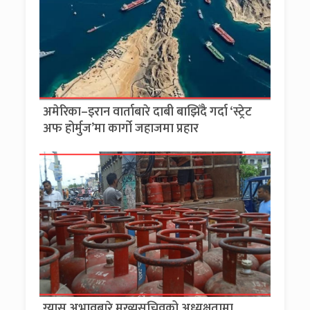
अमेरिका–इरान वार्ताबारे दाबी बाझिँदै गर्दा ‘स्ट्रेट
अफ होर्मुज’मा कार्गो जहाजमा प्रहार
ग्यास अभावबारे मुख्यसचिवको अध्यक्षतामा