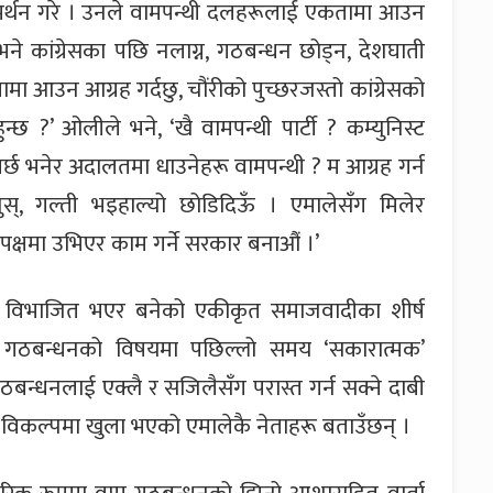
मा समर्थन गरे । उनले वामपन्थी दलहरूलाई एकतामा आउन
 भने कांग्रेसका पछि नलाग्न, गठबन्धन छोड्न, देशघाती
ा आउन आग्रह गर्दछु, चौंरीको पुच्छरजस्तो कांग्रेसको
ुन्छ ?’ ओलीले भने, ‘खै वामपन्थी पार्टी ? कम्युनिस्ट
पर्छ भनेर अदालतमा धाउनेहरू वामपन्थी ? म आग्रह गर्न
नुस्, गल्ती भइहाल्यो छोडिदिऊँ । एमालेसँग मिलेर
ो पक्षमा उभिएर काम गर्ने सरकार बनाऔं ।’
े विभाजित भएर बनेको एकीकृत समाजवादीका शीर्ष
ी गठबन्धनको विषयमा पछिल्लो समय ‘सकारात्मक’
न्धनलाई एक्लै र सजिलैसँग परास्त गर्न सक्ने दाबी
िकल्पमा खुला भएको एमालेकै नेताहरू बताउँछन् ।