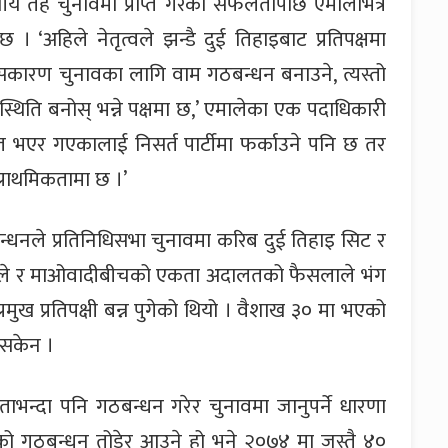
 तह चुनावमा प्राप्त गरेको सफलतापछि एमालेभित्र
 । ‘अहिले नेतृत्वले झन्डै दुई तिहाइबाट प्रतिपक्षमा
कारण चुनावका लागि वाम गठबन्धन बनाउने, त्यस्तो
्थिति बनोस् भन्ने पक्षमा छ,’ एमालेका एक पदाधिकारी
 भएर गएकालाई निसर्त पार्टीमा फर्काउने पनि छ तर
्राथमिकतामा छ ।’
नले प्रतिनिधिसभा चुनावमा करिब दुई तिहाइ सिट र
एमाले र माओवादीबीचको एकता अदालतको फैसलाले भंग
रमुख प्रतिपक्षी बन्न पुगेको थियो । वैशाख ३० मा भएको
न सकेन ।
भन्दा पनि गठबन्धन गरेर चुनावमा जानुपर्ने धारणा
गको गठबन्धन तोडेर आउने हो भने २०७४ मा जस्तै ४०