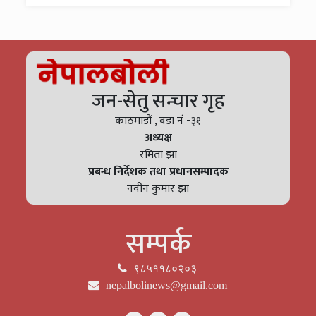
जन-सेतु सन्चार गृह
काठमाडौं , वडा नं -३१
अध्यक्ष
रमिता झा
प्रबन्ध निर्देशक तथा प्रधानसम्पादक
नवीन कुमार झा
सम्पर्क
९८५११८०२०३
nepalbolinews@gmail.com