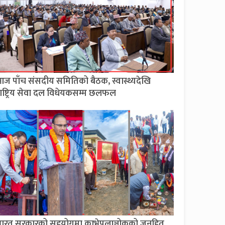
ज पाँच संसदीय समितिको बैठक, स्वास्थ्यदेखि
ाष्ट्रिय सेवा दल विधेयकसम्म छलफल
ारत सरकारको सहयोगमा काभ्रेपलाञ्चोकको जनहित