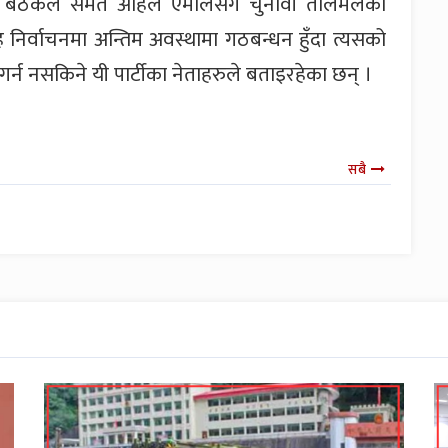
द् बैठकले समेत अहिले एमालेसँग चुनावी तालमेलको
निर्वाचनमा अन्तिम अवस्थामा गठबन्धन हुँदा त्यसको
 गर्न नसकिने यी पार्टीका नेताहरुले बताइरहेका छन् ।
सबै