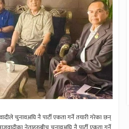
दीले चुनावअघि नै पार्टी एकता गर्ने तयारी गरेका छन्
जवादीका नेताहरुबीच चुनावअघि नै पार्टी एकता गर्ने