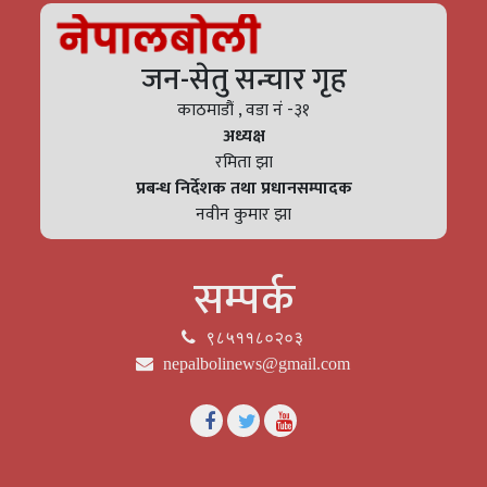
जन-सेतु सन्चार गृह
काठमाडौं , वडा नं -३१
अध्यक्ष
रमिता झा
प्रबन्ध निर्देशक तथा प्रधानसम्पादक
नवीन कुमार झा
सम्पर्क
९८५११८०२०३
nepalbolinews@gmail.com