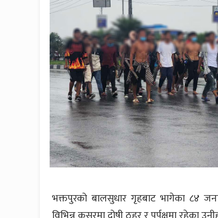
भक्तपुरको बालसुधार गृहबाट भागेका ८४ जना 
विभिन्न कसुरमा दोषी ठहर र पुर्पक्षमा रहेका उन