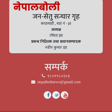
जन-सेतु सन्चार गृह
काठमाडौं , वडा नं -३१
अध्यक्ष
रमिता झा
प्रबन्ध निर्देशक तथा प्रधानसम्पादक
नवीन कुमार झा
सम्पर्क
९८५११८०२०३
nepalbolinews@gmail.com