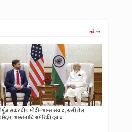
सबै
ोर्मुज संकटबीच मोदी–भान्स संवाद, रुसी तेल
रिदमा भारतमाथि अमेरिकी दबाब