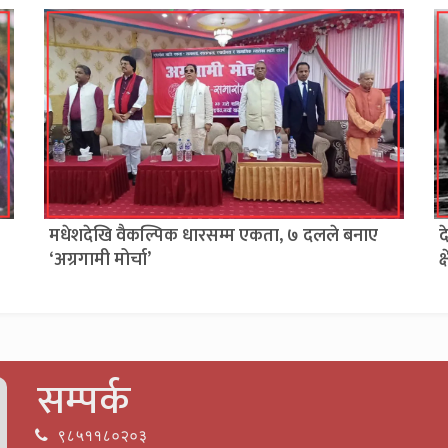
मधेशदेखि वैकल्पिक धारसम्म एकता, ७ दलले बनाए
द
‘अग्रगामी मोर्चा’
क
सम्पर्क
९८५११८०२०३