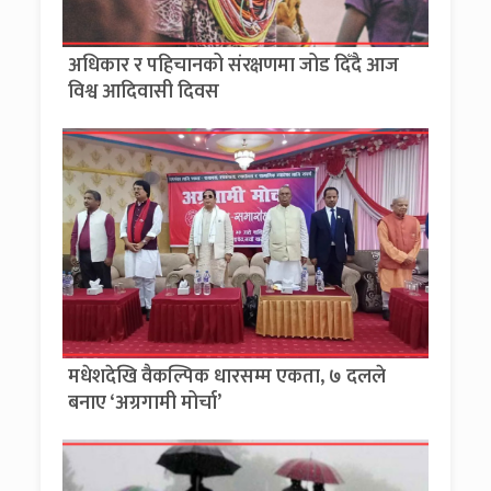
अधिकार र पहिचानको संरक्षणमा जोड दिँदै आज
विश्व आदिवासी दिवस
मधेशदेखि वैकल्पिक धारसम्म एकता, ७ दलले
बनाए ‘अग्रगामी मोर्चा’